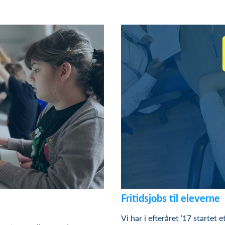
Fritidsjobs til eleverne
Vi har
i
efteråret
’17
startet
e