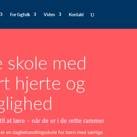
For fagfolk
Viden
Kontakt
le skole med
rt hjerte og
glighed
 til at lære – når de er i de rette rammer
 er en dagbehandlingsskole for børn med særlige