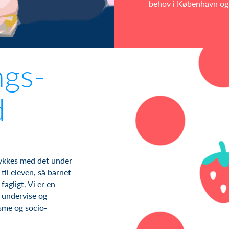
behov i København og
ngs-
d
n lykkes med det under
il eleven, så barnet
fagligt. Vi er en
 undervise og
sme og socio-