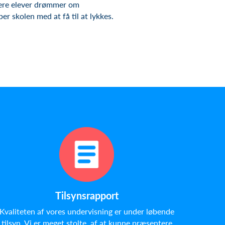
ere
elever
drømmer
om
per
skolen
med at
få
til
at
lykkes
.
Ti
lsynsrapport
Kvaliteten af vores undervisning er under løbende
tilsyn. Vi er meget stolte, af at kunne præsentere