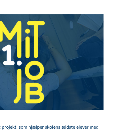
t
projekt
,
som
hjælpe
r
skolens
ældste
elever
med