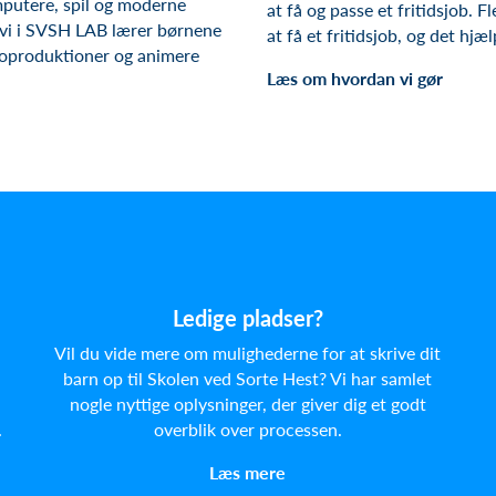
mputere, spil og moderne
at
få
og
passe et
fritidsjob
.
Fl
r vi i SVSH LAB lærer børnene
at
få
et
fritidsjob
,
og
det
hjæl
eoproduktioner og animere
Læs om hvordan vi gør
Le
dige pladser?
Vil du vide mere om mulighederne for at skrive dit
barn op til Skolen ved Sorte Hest? Vi har samlet
nogle nyttige oplysninger, der giver dig et godt
.
overblik over processen.
Læs mere