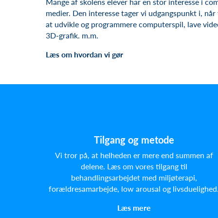
Mange af skolens elever har en stor interesse i co
medier. Den interesse tager vi udgangspunkt i, nå
at udvikle og programmere computerspil, lave vid
3D-grafik. m.m.
Læs om hvordan vi gør
Tilgang og metode
Vi tror på, at helheden er mere end summen af
delene. Læs om vores tilgang til
behandlingsarbejdet med miljøterapi,
forældresamarbejde, low arousal og livsduelighed
Læs mere