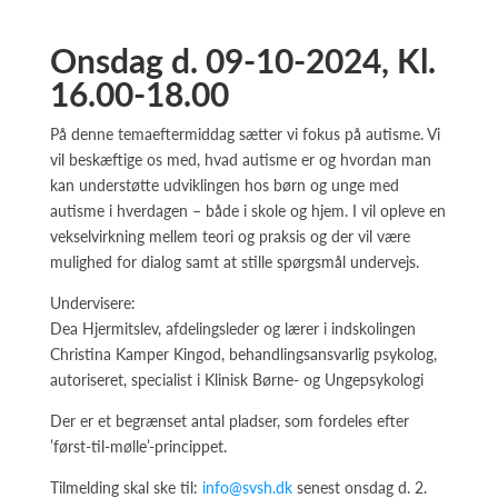
Onsdag d. 09-10-2024, Kl.
16.00-18.00
På denne temaeftermiddag sætter vi fokus på autisme. Vi
vil beskæftige os med, hvad autisme er og hvordan man
kan understøtte udviklingen hos børn og unge med
autisme i hverdagen – både i skole og hjem. I vil opleve en
vekselvirkning mellem teori og praksis og der vil være
mulighed for dialog samt at stille spørgsmål undervejs.
Undervisere:
Dea Hjermitslev, afdelingsleder og lærer i indskolingen
Christina Kamper Kingod, behandlingsansvarlig psykolog,
autoriseret, specialist i Klinisk Børne- og Ungepsykologi
Der er et begrænset antal pladser, som fordeles efter
’først-til-mølle’-princippet.
Tilmelding skal ske til:
info@svsh.dk
senest onsdag d. 2.