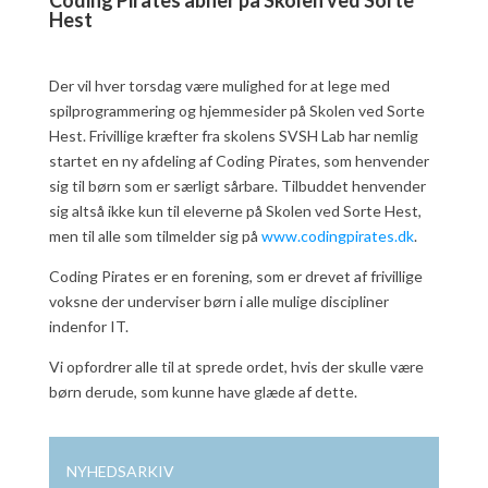
Coding Pirates åbner på Skolen ved Sorte
Hest
Der vil hver torsdag være mulighed for at lege med
spilprogrammering og hjemmesider på Skolen ved Sorte
Hest. Frivillige kræfter fra skolens SVSH Lab har nemlig
startet en ny afdeling af Coding Pirates, som henvender
sig til børn som er særligt sårbare. Tilbuddet henvender
sig altså ikke kun til eleverne på Skolen ved Sorte Hest,
men til alle som tilmelder sig på
www.codingpirates.dk
.
Coding Pirates er en forening, som er drevet af frivillige
voksne der underviser børn i alle mulige discipliner
indenfor IT.
Vi opfordrer alle til at sprede ordet, hvis der skulle være
børn derude, som kunne have glæde af dette.
NYHEDSARKIV