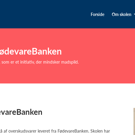
Forside
Om skolen
FødevareBanken
om er et initiativ, der mindsker madspild.
evareBanken
stå af overskudsvarer leveret fra FødevareBanken. Skolen har