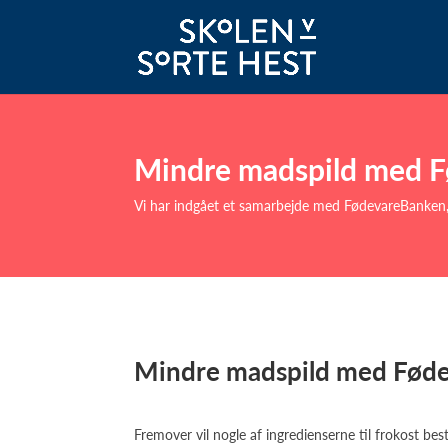
Mindre madspild med 
Vi har indgået et samarbejde med FødevareBanken, s
Mindre madspild med Fød
Fremover vil nogle af ingredienserne til frokost be