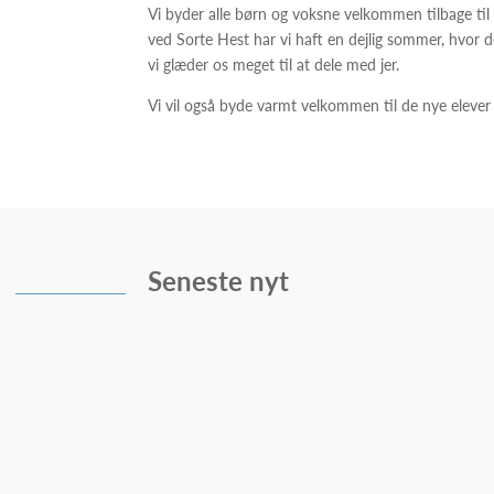
Vi byder alle børn og voksne velkommen tilbage til s
ved Sorte Hest har vi haft en dejlig sommer, hvor de
vi glæder os meget til at dele med jer.
Vi vil også byde varmt velkommen til de nye elever 
Seneste nyt
Hvis du er pædagog er der nu chance for at bli