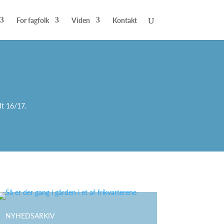
For fagfolk
Viden
Kontakt
dt 16/17.
NYHEDSARKIV