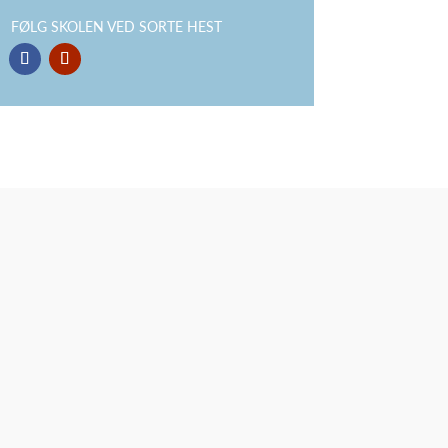
FØLG SKOLEN VED SORTE HEST
l vores indskoling Læs mere og ansøg HER