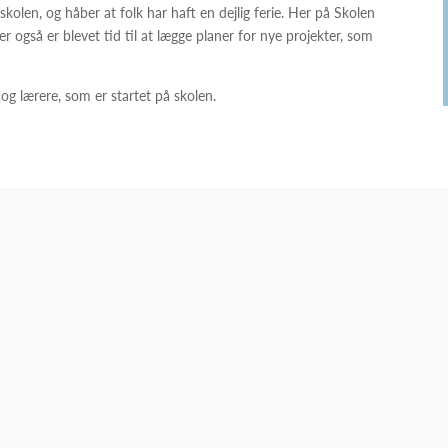
kolen, og håber at folk har haft en dejlig ferie. Her på Skolen
r også er blevet tid til at lægge planer for nye projekter, som
og lærere, som er startet på skolen.
ve en del af vores dygtige og rare personaleteam.Vi søger en pædagog ti