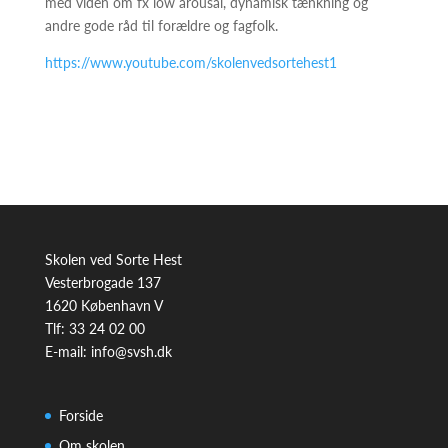
med viden om fx low arousal, dynamisk tænkning og
andre gode råd til forældre og fagfolk.
https://www.youtube.com/skolenvedsortehest1
Skolen ved Sorte Hest
Vesterbrogade 137
1620 København V
Tlf: 33 24 02 00
E-mail:
info@svsh.dk
Forside
Om skolen