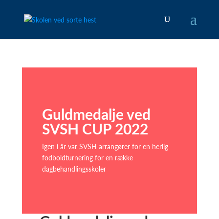
Guldmedalje ved
SVSH CUP 2022
Igen i år var SVSH arrangører for en herlig
fodboldturnering for en række
dagbehandlingsskoler