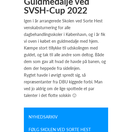
Guldmedalje ved
SVSH-Cup 2022
Igen i år arrangerede Skolen ved Sorte Hest
venskabsturnering for alle
dagbehandlingsskoler i København, og i år fik
vi oven i købet en guldmedalje med hjem.
Kæmpe stort tillykke til udskolingen med
guldet, og tak til alle andre som deltog. Både
dem som gav alt hvad de havde på banen, og
dem der heppede fra sidelinjen.
Rygtet havde i øvrigt spredt sig, så
repræsentanter fra DBU kiggede forbi. Man
ved jo aldrig om de lige spottede et par
talenter i det flotte solskin 🙂
NYHEDSARKIV
FØLG SKOLEN VED SORTE HEST