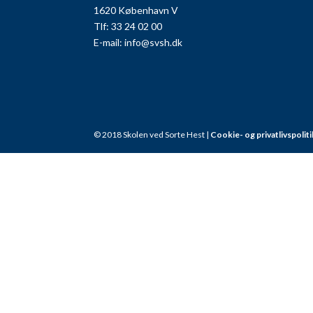
1620 København V
Tlf: 33 24 02 00
E-mail:
info@svsh.dk
© 2018 Skolen ved Sorte Hest |
Cookie- og privatlivspoliti