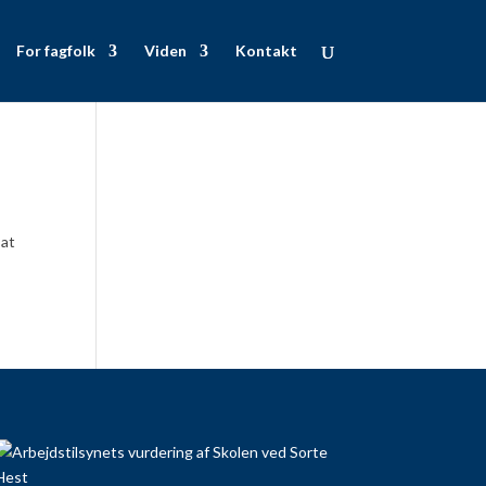
For fagfolk
Viden
Kontakt
 at