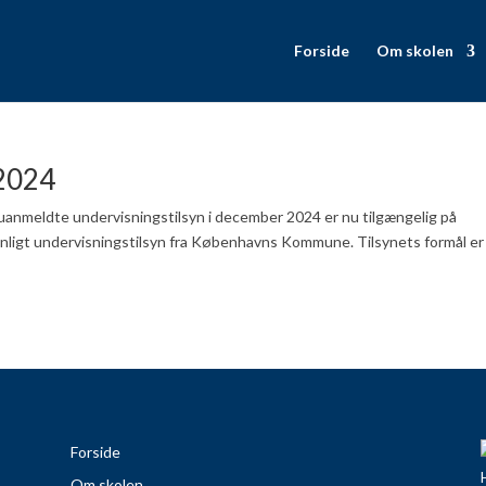
Forside
Om skolen
 2024
anmeldte undervisningstilsyn i december 2024 er nu tilgængelig på
ligt undervisningstilsyn fra Københavns Kommune. Tilsynets formål er
Forside
Om skolen