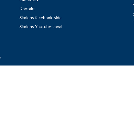
K
Kontakt
G
Skolens facebook-side
Skolens Youtube-kanal
k
.