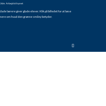
ilde: Arbejdstilsynet
lade lærere giver glade elever. Klik på billedet for at læse
mere om hvad den grønne smiley betyder.