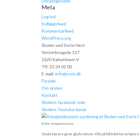
Uncategorized
Meta
Log ind
Indlægsfeed
Kommentarfeed
WordPress.org
Skolen ved Sorte Hest
Vesterbrogade 137
1620 København V
Tlf: 33 24 02 00
E-mail:
info@svsh.dk
Forside
Om skolen
Kontakt
Skolens facebook-side
Skolens Youtube-kanal
Kilde: Arbejdstilsynet
Glade lærere giver glade elever. Klik på billedet for at læ