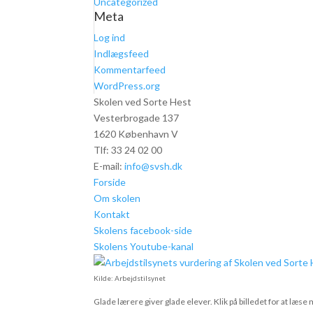
Uncategorized
Meta
Log ind
Indlægsfeed
Kommentarfeed
WordPress.org
Skolen ved Sorte Hest
Vesterbrogade 137
1620 København V
Tlf: 33 24 02 00
E-mail:
info@svsh.dk
Forside
Om skolen
Kontakt
Skolens facebook-side
Skolens Youtube-kanal
Kilde: Arbejdstilsynet
Glade lærere giver glade elever. Klik på billedet for at læ