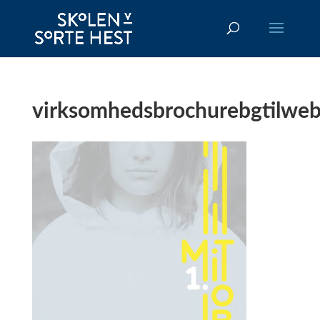
virksomhedsbrochurebgtilwe