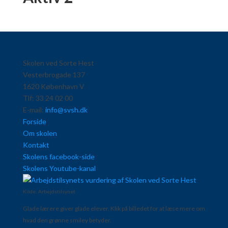
Skolen ved Sorte Hest
Vesterbrogade 137
1620 København V
Tlf: 33 24 02 00
E-mail:
info@svsh.dk
Forside
Om skolen
Kontakt
Skolens facebook-side
Skolens Youtube-kanal
Kilde: Arbejdstilsynet
Glade lærere giver glade elever. Klik på billedet for at læse mere om
hvad den grønne smiley betyder.