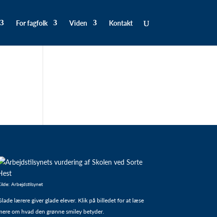
For fagfolk
Viden
Kontakt
ilde: Arbejdstilsynet
lade lærere giver glade elever. Klik på billedet for at læse
mere om hvad den grønne smiley betyder.