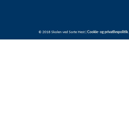
© 2018 Skolen ved Sorte Hest |
Cookie- og privatlivspolitik
.